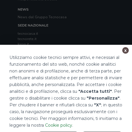
NEWS
News dal Gruppo Tecnocasa
SEDE NAZIONALE
tecnocasa.it
tecnorete.it
kiron.it
x
TECNOCASA NEL MONDO
Utilizziamo cookie tecnici sempre attivi, e necessari al
Italia
,
Spagna
,
Ungheria
,
Messico
,
Polonia
,
Francia
,
funzionamento del sito web, nonché cookie analitici
Tunisia
,
Thailandia
,
Repubblica di San Marino
non anonimi e di profilazione, anche di terza parte, per
effettuare analisi statistiche e per permettere di inviare
Impostazioni Cookies
pubblicità, anche personalizzata. Per accettare i cookie
analitici e di profilazione, clicca su
"Accetta tutti"
. Per
gestire o disabilitare i cookie clicca su
"Personalizza"
.
Per chiudere il banner e rifiutarli clicca su
"X"
; in questo
caso, la navigazione proseguirà esclusivamente con i
cookie tecnici. Per maggiori informazioni, ti invitiamo a
2026 Tecnocasa Franchising S.p.A. - P. IVA 08365160152 - Via Monte
leggere la nostra
Cookie policy
.
Bianco 60/A 20089 Rozzano (MI). Ogni agenzia ha un proprio titolare ed è
autonoma.
Privacy policy
|
Policy utilizzo
|
Cookie policy