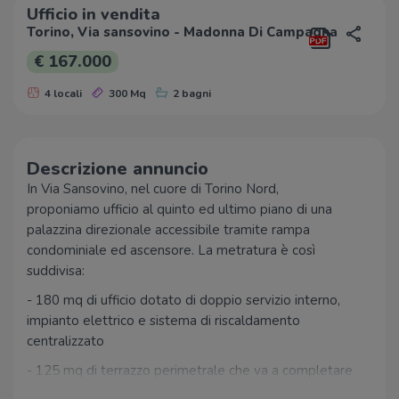
Ufficio in vendita
Torino, Via sansovino - Madonna Di Campagna
€ 167.000
4 locali
300 Mq
2 bagni
Descrizione annuncio
In Via Sansovino, nel cuore di Torino Nord,
proponiamo ufficio al quinto ed ultimo piano di una
palazzina direzionale accessibile tramite rampa
condominiale ed ascensore. La metratura è così
suddivisa:
- 180 mq di ufficio dotato di doppio servizio interno,
impianto elettrico e sistema di riscaldamento
centralizzato
- 125 mq di terrazzo perimetrale che va a completare
la metratura del piano.