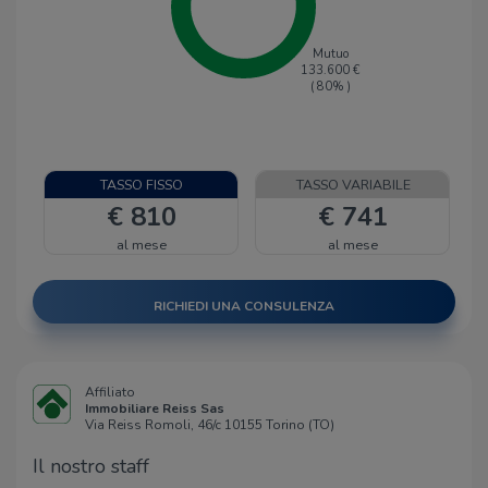
Mutuo
133.600
€
(
80
% )
TASSO FISSO
TASSO VARIABILE
€ 810
€ 741
al mese
al mese
RICHIEDI UNA CONSULENZA
Affiliato
Immobiliare Reiss Sas
Via Reiss Romoli, 46/c 10155 Torino (TO)
Il nostro staff