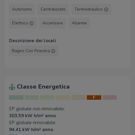
Ospedale Amedeo di Savoia
2,3 Km
Autonomo
Centralizzato
Termoidraulico
Ospedale Maria Vittoria
2,9 Km
Villa Cristina
2,9 Km
Elettrico
Ascensore
Allarme
Supermercati
Descrizione dei locali
Carrefour
130 m
Bagno Con Finestra
Penny Market
490 m
Conad
640 m
Spazio Conad
720 m
Banco Fresco - Torino
720 m
Classe Energetica
Negozi
F
RisparmioCasa
570 m
El Pan d'na Volta
700 m
EP globale non rinnovabile:
303.59 kW h/m² anno
Future Fashion
980 m
EP globale rinnovabile:
Negozi
1,1 Km
94.41 kW h/m² anno
L'Acropoli
1,2 Km